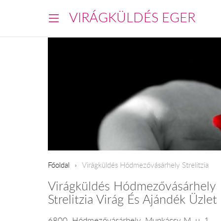
VIRÁGKÜLDÉS EGER
Főoldal
Virágküldés Hódmezővásárhely Strelitzia
Virágküldés Hódmezővásárhely
Strelitzia Virág És Ajándék Üzlet
6800, Hódmezővásárhely, Munkácsy M. u. 1.