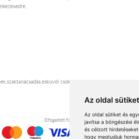
elkezésedre.
yek,szaktanácsadás,esküvői csokrok,kiegészítők,teremdíszítés,
Az oldal sütike
Az oldal sütiket és e
Elfogadott fizetési módok
javítsa a böngészési é
és célzott hirdetéseket
hogy megtudjuk honnan