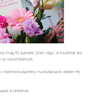
a Virág És Ajándék Üzlet végzi. A kiszállítás ára
 az üdvözlőkártyát.
ogy hódmezővásárhelyi munkatársaink időben fel
apok kivételével.