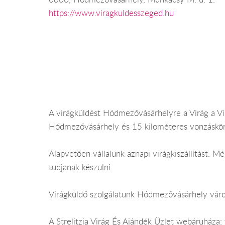
https://www.viragkuldesszeged.hu
A virágküldést Hódmezővásárhelyre a Virág a Vilá
Hódmezővásárhely és 15 kilométeres vonzáskörz
Alapvetően vállalunk aznapi virágkiszállítást.
tudjanak készülni.
Virágküldő szolgálatunk Hódmezővásárhely városb
A Strelitzia Virág És Ajándék Üzlet webáruháza: