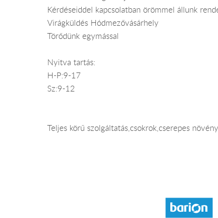
Kérdéseiddel kapcsolatban örömmel állunk rend
Virágküldés Hódmezővásárhely
Törődünk egymással
Nyitva tartás:
H-P:9-17
Sz:9-12
Teljes körű szolgáltatás,csokrok,cserepes növén