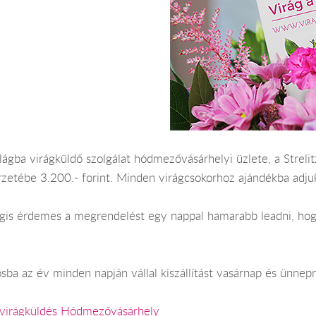
gba virágküldő szolgálat hódmezővásárhelyi üzlete, a Strelitzi
etébe 3.200.- forint. Minden virágcsokorhoz ajándékba adjuk
 Mégis érdemes a megrendelést egy nappal hamarabb leadni, h
a az év minden napján vállal kiszállítást vasárnap és ünnepn
virágküldés Hódmezővásárhely