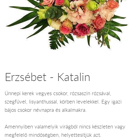
Erzsébet - Katalin
Ünnepi kerek vegyes csokor, rózsaszín rózsával,
szegfűvel, lisyanthussal, körben levelekkel. Egy igazi
bájos csokor névnapra és alkalmakra.
Amennyiben valamelyik virágból nincs készleten vagy
megfelelő mindőségben, helyettesítjük azt.