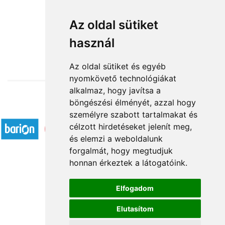
Napfény dobozban
Az oldal sütiket
használ
31 200 Ft-tól
Az oldal sütiket és egyéb
nyomkövető technológiákat
alkalmaz, hogy javítsa a
böngészési élményét, azzal hogy
Elfogadott fizetési módok
személyre szabott tartalmakat és
célzott hirdetéseket jelenít meg,
és elemzi a weboldalunk
forgalmát, hogy megtudjuk
honnan érkeztek a látogatóink.
Á.SZ.F.
Elfogadom
Impresszum
Elutasítom
Adatkezelési tájékoztató