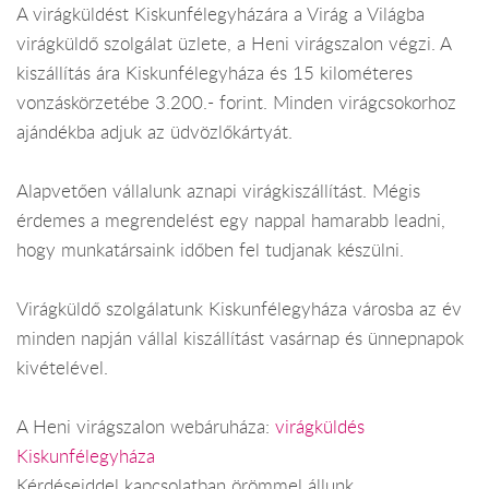
A virágküldést Kiskunfélegyházára a Virág a Világba
virágküldő szolgálat üzlete, a Heni virágszalon végzi. A
kiszállítás ára Kiskunfélegyháza és 15 kilométeres
vonzáskörzetébe 3.200.- forint. Minden virágcsokorhoz
ajándékba adjuk az üdvözlőkártyát.
Alapvetően vállalunk aznapi virágkiszállítást. Mégis
érdemes a megrendelést egy nappal hamarabb leadni,
hogy munkatársaink időben fel tudjanak készülni.
Virágküldő szolgálatunk Kiskunfélegyháza városba az év
minden napján vállal kiszállítást vasárnap és ünnepnapok
kivételével.
A Heni virágszalon webáruháza:
virágküldés
Kiskunfélegyháza
Kérdéseiddel kapcsolatban örömmel állunk