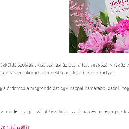
ágküldő szolgálat kisújszállási üzlete, a Két virágszál virágüzlet
nden virágcsokorhoz ajándékba adjuk az üdvözlőkártyát.
Mégis érdemes a megrendelést egy nappal hamarabb leadni, hogy
év minden napján vállal kiszállítást vasárnap és ünnepnapok ki
és Kisújszállás