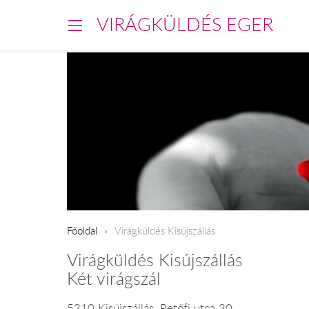
VIRÁGKÜLDÉS EGER
Főoldal
Virágküldés Kisújszállás
Virágküldés Kisújszállás
Két virágszál
5310 Kisújszállás, Petőfi utca 30.