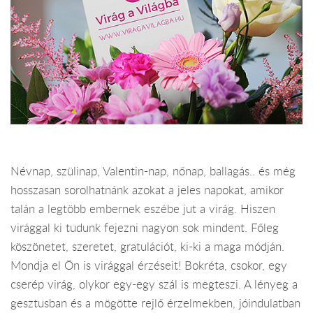
Névnap, szülinap, Valentin-nap, nőnap, ballagás.. és még
hosszasan sorolhatnánk azokat a jeles napokat, amikor
talán a legtöbb embernek eszébe jut a virág. Hiszen
virággal ki tudunk fejezni nagyon sok mindent. Főleg
köszönetet, szeretet, gratulációt, ki-ki a maga módján.
Mondja el Ön is virággal érzéseit! Bokréta, csokor, egy
cserép virág, olykor egy-egy szál is megteszi. A lényeg a
gesztusban és a mögötte rejlő érzelmekben, jóindulatban