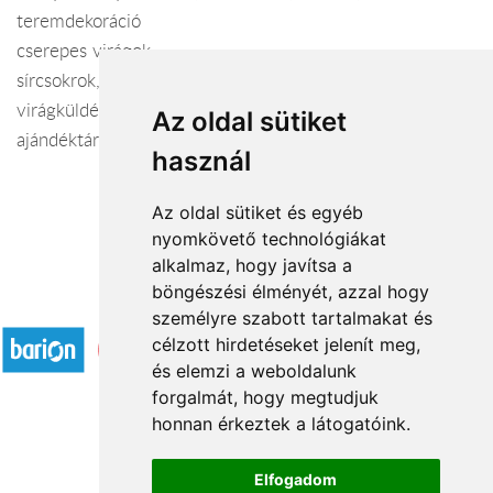
teremdekoráció
cserepes virágok
sírcsokrok, koszorúk
virágküldés
Az oldal sütiket
ajándéktárgyak, dekorációs kellékek
használ
Az oldal sütiket és egyéb
nyomkövető technológiákat
alkalmaz, hogy javítsa a
böngészési élményét, azzal hogy
Elfogadott fizetési módok
személyre szabott tartalmakat és
célzott hirdetéseket jelenít meg,
és elemzi a weboldalunk
forgalmát, hogy megtudjuk
honnan érkeztek a látogatóink.
Á.SZ.F.
Elfogadom