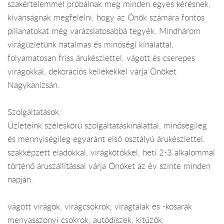
szakértelemmel próbálnak meg minden egyes kérésnek,
kívánságnak megfelelni, hogy az Önök számára fontos
pillanatokat még varázslatosabbá tegyék. Mindhárom
virágüzletünk hatalmas és minőségi kínálattal,
folyamatosan friss árukészlettel, vágott és cserepes
virágokkal, dekorációs kellékekkel várja Önöket
Nagykanizsán.
Szolgáltatások:
Üzleteink széleskörű szolgáltatáskínálattal, minőségileg
és mennyiségileg egyaránt első osztályú árukészlettel,
szakképzett eladókkal, virágkötőkkel, heti 2-3 alkalommal
történő áruszállítással várja Önöket az év szinte minden
napján.
vágott virágok, virágcsokrok, virágtálak és -kosarak
menyasszonyi csokrok, autódíszek, kitűzők,