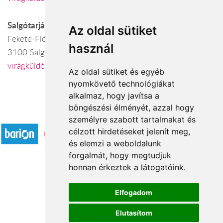
Salgótarján
Az oldal sütiket
Fekete-Flóra virágüzlet
használ
3100 Salgótarján, Fő tér 2.
virágküldés Salgótarján
Az oldal sütiket és egyéb
nyomkövető technológiákat
alkalmaz, hogy javítsa a
böngészési élményét, azzal hogy
Elfogadott fizetési módok
személyre szabott tartalmakat és
célzott hirdetéseket jelenít meg,
és elemzi a weboldalunk
forgalmát, hogy megtudjuk
honnan érkeztek a látogatóink.
Á.SZ.F.
Elfogadom
Impresszum
Elutasítom
Adatkezelési tájékoztató