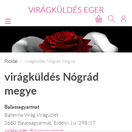
VIRÁGKÜLDÉS EGER
Főoldal
virágküldés Nógrád megye
virágküldés Nógrád
megye
Balassagyarmat
Ballerina Virág Virágüzlet
2660 Balassagyarmat, Erdélyi J.u. 298/17
virágküldés Balassagyarmat