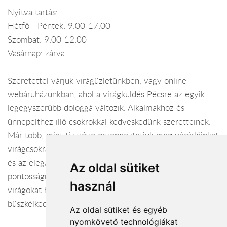
Nyitva tartás:
Hétfő - Péntek: 9:00-17:00
Szombat: 9:00-12:00
Vasárnap: zárva
Szeretettel várjuk virágüzletünkben, vagy online
webáruházunkban, ahol a virágküldés Pécsre az egyik
legegyszerűbb dologgá változik. Alkalmakhoz és
ünnepelthez illő csokrokkal kedveskedünk szeretteinek.
Már több, mint tíz véve örvendeztetjük meg vásárlóinkat
virágcsokrainkkal. Munkánkban törekszünk a harmóniára
és az eleganciára, emellett viárágküldés terén a
Az oldal sütiket
pontosságra. Kompozícióinkba csak a legfrissebb
használ
virágokat használjuk, ezért igen hosszú váza állósággal
büszkélkedhetünk. Látogasson el hozzánk, megéri!
Az oldal sütiket és egyéb
nyomkövető technológiákat