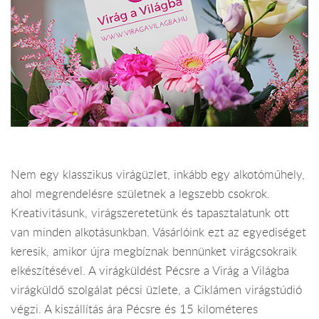
Nem egy klasszikus virágüzlet, inkább egy alkotóműhely,
ahol megrendelésre születnek a legszebb csokrok.
Kreativitásunk, virágszeretetünk és tapasztalatunk ott
van minden alkotásunkban. Vásárlóink ezt az egyediséget
keresik, amikor újra megbíznak bennünket virágcsokraik
elkészítésével. A virágküldést Pécsre a Virág a Világba
virágküldő szolgálat pécsi üzlete, a Ciklámen virágstúdió
végzi. A kiszállítás ára Pécsre és 15 kilométeres