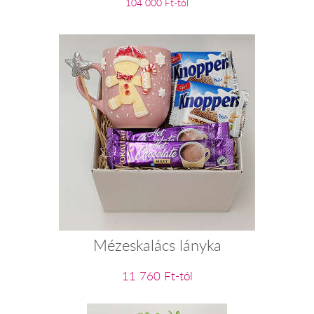
104 000 Ft-tól
Mézeskalács lányka
11 760 Ft-tól