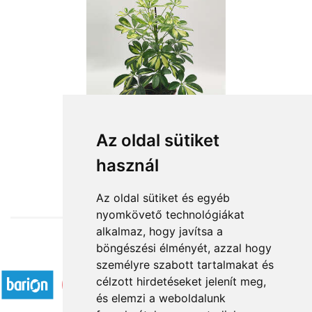
Cserepes schefflera
Az oldal sütiket
használ
11 280 Ft-tól
Az oldal sütiket és egyéb
nyomkövető technológiákat
alkalmaz, hogy javítsa a
böngészési élményét, azzal hogy
Elfogadott fizetési módok
személyre szabott tartalmakat és
célzott hirdetéseket jelenít meg,
és elemzi a weboldalunk