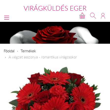
VIRÁGKÜLDÉS EGER
Főoldal
Termékek
A végzet asszonya - romantikus virágcsokor