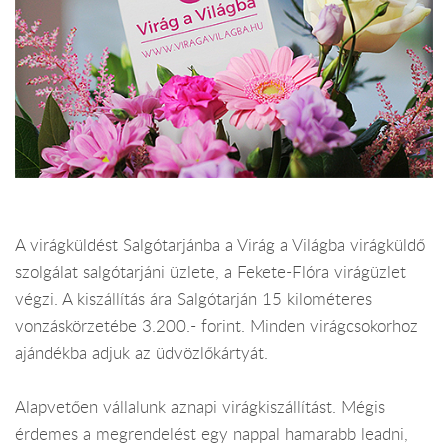
A virágküldést Salgótarjánba a Virág a Világba virágküldő
szolgálat salgótarjáni üzlete, a Fekete-Flóra virágüzlet
végzi. A kiszállítás ára Salgótarján 15 kilométeres
vonzáskörzetébe 3.200.- forint. Minden virágcsokorhoz
ajándékba adjuk az üdvözlőkártyát.
Alapvetően vállalunk aznapi virágkiszállítást. Mégis
érdemes a megrendelést egy nappal hamarabb leadni,