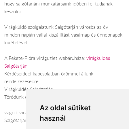
hogy salgótarjáni munkatársaink időben fel tudjanak
készülni.
Virágküldő szolgálatunk Salgótarján városba az év
minden napján vállal kiszállítást vasárnap és ünnepnapok
kivételével.
A Fekete-Flóra virágüzlet webáruháza:
virágküldés
Salgótarján
Kérdéseiddel kapcsolatban örömmel állunk
rendelkezésedre.
Virágküldés Salgótarján
Törődünk egymással
Az oldal sütiket
vágott virág, virág, csokrok, cserepes virág, virágküldés
használ
Salgótarján, koszorú,