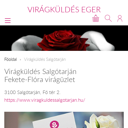
VIRÁGKÜLDÉS EGER
Főoldal
Virágküldés Salgótarján
Virágküldés Salgótarján
Fekete-Flóra virágüzlet
3100 Salgótarján, Fő tér 2.
https://www.viragkuldessalgotarjan.hu/