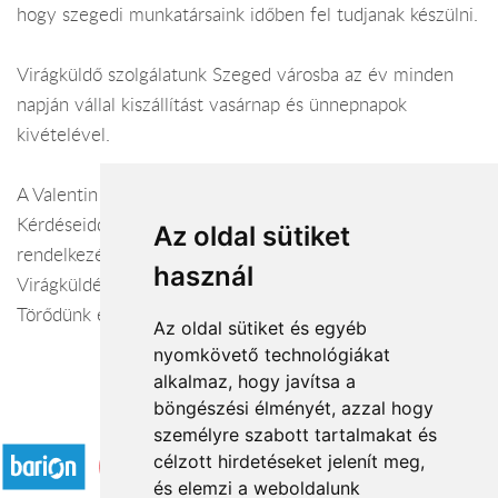
hogy szegedi munkatársaink időben fel tudjanak készülni.
Virágküldő szolgálatunk Szeged városba az év minden
napján vállal kiszállítást vasárnap és ünnepnapok
kivételével.
A Valentin virágüzlet webáruháza:
virágküldés Szeged
Kérdéseiddel kapcsolatban örömmel állunk
Az oldal sütiket
rendelkezésedre.
használ
Virágküldés Szeged
Törődünk egymással
Az oldal sütiket és egyéb
nyomkövető technológiákat
alkalmaz, hogy javítsa a
böngészési élményét, azzal hogy
Elfogadott fizetési módok
személyre szabott tartalmakat és
célzott hirdetéseket jelenít meg,
és elemzi a weboldalunk