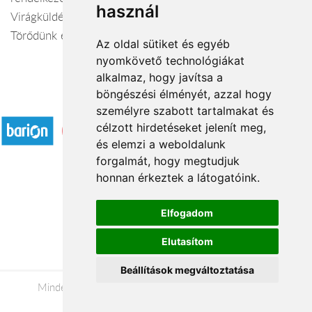
használ
Virágküldés Tiszavasvári
Törődünk egymással
Az oldal sütiket és egyéb
nyomkövető technológiákat
alkalmaz, hogy javítsa a
böngészési élményét, azzal hogy
Elfogadott fizetési módok
személyre szabott tartalmakat és
célzott hirdetéseket jelenít meg,
és elemzi a weboldalunk
forgalmát, hogy megtudjuk
honnan érkeztek a látogatóink.
Á.SZ.F.
Elfogadom
Impresszum
Elutasítom
Adatkezelési tájékoztató
Beállítások megváltoztatása
Minden jog fenntartva © 2026 |
+36 20 488-8362
|
www.viragkuldeseger.hu