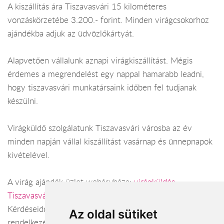
A kiszállítás ára Tiszavasvári 15 kilométeres
vonzáskörzetébe 3.200.- forint. Minden virágcsokorhoz
ajándékba adjuk az üdvözlőkártyát.
Alapvetően vállalunk aznapi virágkiszállítást. Mégis
érdemes a megrendelést egy nappal hamarabb leadni,
hogy tiszavasvári munkatársaink időben fel tudjanak
készülni.
Virágküldő szolgálatunk Tiszavasvári városba az év
minden napján vállal kiszállítást vasárnap és ünnepnapok
kivételével.
A virág ajándék üzlet webáruháza:
virágküldés
Tiszavasvári
Kérdéseiddel kapcsolatban örömmel állunk
Az oldal sütiket
rendelkezésedre.