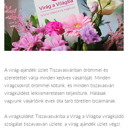
A virág-ajándék üzlet Tiszavasváriban örömmel és
szeretettel várja minden kedves vásárlóját. Minden
virágcsokrot örömmel kötünk, és minden tiszavasvári
virágküldést lelkiismeretesen teljesítünk. Hálásak
vagyunk vásárlóink évek óta taró töretlen bizalmának.
A virágküldést Tiszavasváriba a Virág a Világba virágküldő
szolgálat tiszavasvári üzlete, a virág ajándék üzlet végzi.