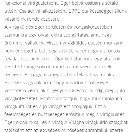
funkcionál virágüzletként, Eger belvárosában a sétáló
utcán. Családi vállalkozásként 1991 óta készséggel állunk
vásárlóink rendelkezésére.
A virágküldés Eger területén és vonzáskörzetében
számunkra egy olyan extra szolgáltatás, amit nagy
örömmel vállalunk. Hiszen virágküldés esetén munkánk
nem ér véget a bolt bejáratánál, hanem egy új, fontos
feladat kezdődik ekkor. Úgy kell átadnunk egy általunk
készített virágcsokrot, mintha a mi szeretteinknek
tennénk. Ez nagy, és megtisztelő feladat számunkra.
Büszkék vagyunk arra, hogy vásárlóink többsége
visszatérő vevő, akik igénylik a kreatív, mindig megújuló
virágkötészetet. Fontosnak tartjuk, hogy munkáinkkal a
virágkultúrát és a jó virágízlést szolgáljuk. Ezt a
felelősséget és büszkeséget erősítjük meg a virágküldés
Eger oldalunkkal, és a Virág A Világba virágküldő szolgálat
tagjaként ezt az egységes minőséget garantáljuk szerte