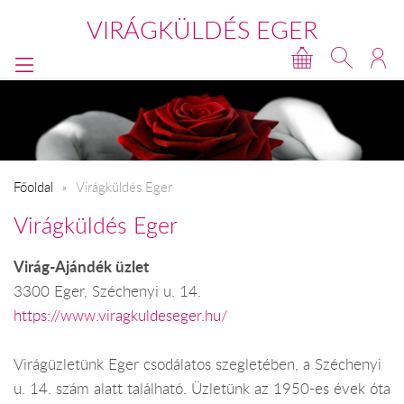
VIRÁGKÜLDÉS EGER
Főoldal
Virágküldés Eger
Virágküldés Eger
Virág-Ajándék üzlet
3300 Eger, Széchenyi u. 14.
https://www.viragkuldeseger.hu/
Virágüzletünk Eger csodálatos szegletében, a Széchenyi
u. 14. szám alatt található. Üzletünk az 1950-es évek óta