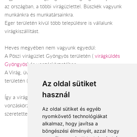
az országban, a többi virágüzlettel. Büszkék vagyunk
munkánkra és munkatársainkra.
Eger területén kívül több településre is vállalunk
virágkiszállítást.
Heves megyében nem vagyunk egyedül:
A Pöszi virágüzlet Gyöngyös területén (
virágküldés
Gyöngyös
) és vonzáskörzetében.
A Virág, üveg, porcelán, ajándék üzlet Heves város
területén (
virágküldés Heves
) és vonzáskörzetében.
Az oldal sütiket
használ
Így a virágküldés Heves megye városaiban és azok
vonzáskörzetében is gond nélkül megoldható. Várjuk
Az oldal sütiket és egyéb
szeretettel webáruházunkban!
nyomkövető technológiákat
alkalmaz, hogy javítsa a
böngészési élményét, azzal hogy
Elfogadott fizetési módok