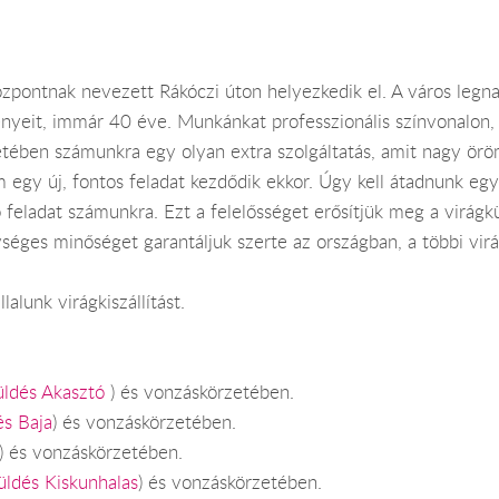
zpontnak nevezett Rákóczi úton helyezkedik el. A város legn
nyeit, immár 40 éve. Munkánkat professzionális színvonalon, 
tében számunkra egy olyan extra szolgáltatás, amit nagy örö
egy új, fontos feladat kezdődik ekkor. Úgy kell átadnunk egy 
 feladat számunkra. Ezt a felelősséget erősítjük meg a virágk
gységes minőséget garantáljuk szerte az országban, a többi vi
alunk virágkiszállítást.
üldés Akasztó
) és vonzáskörzetében.
és Baja
) és vonzáskörzetében.
) és vonzáskörzetében.
üldés Kiskunhalas
) és vonzáskörzetében.