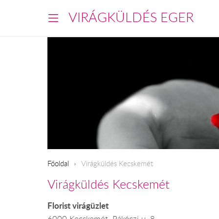
VIRÁGKÜLDÉS EGER
Főoldal
Virágküldés Kecskemét
Virágküldés Kecskemét
Florist virágüzlet