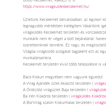
6000 Kecskemét, Rákóczi u. 8.
https://www.viragkuldeskecskemet.hu/
Üzletünk Kecskemét belvárosában, az egykori kö
legnagyobb mértékben kielégíteni Vásárlóink igé
virágküldés Kecskemét területén és vonzáskörze
munkánk nem ér véget a bolt bejáratánál, hanem 
szeretteinknek tennénk. Ez nagy, és megtisztelő
Világba virágküldő szolgálat tagjaként ezt az e
munkatársainkra.
Kecskemét területén kívül több településre is váll
Bács-Kiskun megyében nem vagyunk egyedül:
A Virág Ajándék üzlet Akasztó területén (
virágk
A Örökzöld virágüzlet Baja területén (
virágküld
Ba Irén Kiskőrös területén (
virágküldés Kiskőrös
A BorVirág szalon Kiskunhalas területén (
virágk