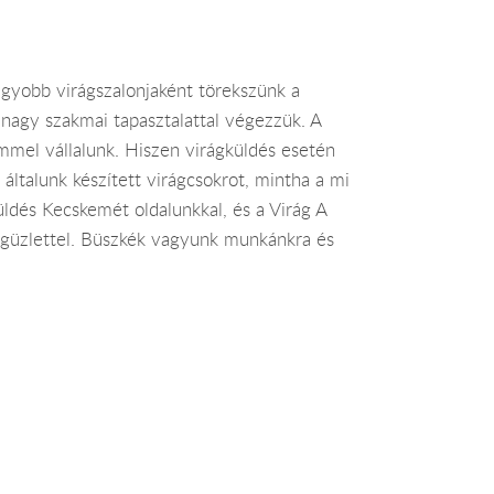
agyobb virágszalonjaként törekszünk a
nagy szakmai tapasztalattal végezzük. A
mmel vállalunk. Hiszen virágküldés esetén
általunk készített virágcsokrot, mintha a mi
üldés Kecskemét oldalunkkal, és a Virág A
rágüzlettel. Büszkék vagyunk munkánkra és