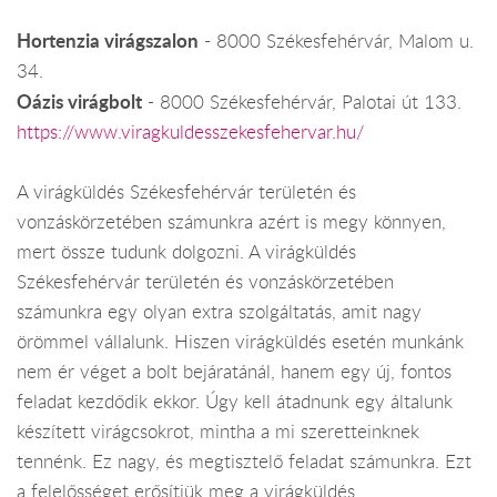
Hortenzia virágszalon
- 8000 Székesfehérvár, Malom u.
34.
Oázis virágbolt
- 8000 Székesfehérvár, Palotai út 133.
https://www.viragkuldesszekesfehervar.hu/
A virágküldés Székesfehérvár területén és
vonzáskörzetében számunkra azért is megy könnyen,
mert össze tudunk dolgozni. A virágküldés
Székesfehérvár területén és vonzáskörzetében
számunkra egy olyan extra szolgáltatás, amit nagy
örömmel vállalunk. Hiszen virágküldés esetén munkánk
nem ér véget a bolt bejáratánál, hanem egy új, fontos
feladat kezdődik ekkor. Úgy kell átadnunk egy általunk
készített virágcsokrot, mintha a mi szeretteinknek
tennénk. Ez nagy, és megtisztelő feladat számunkra. Ezt
a felelősséget erősítjük meg a virágküldés