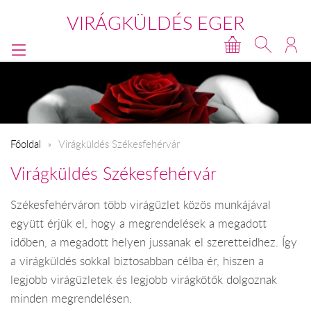
VIRÁGKÜLDÉS EGER
Főoldal
Virágküldés Székesfehérvár
Virágküldés Székesfehérvár
Székesfehérváron több virágüzlet közös munkájával
együtt érjük el, hogy a megrendelések a megadott
időben, a megadott helyen jussanak el szeretteidhez. Így
a virágküldés sokkal biztosabban célba ér, hiszen a
legjobb virágüzletek és legjobb virágkötők dolgoznak
minden megrendelésen.