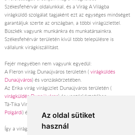
Székesfehérvár oldalunkkal, és a Virág A Világba
virágküldő szolgálat tagjaként ezt az egységes minőséget
garantáljuk szerte az országban, a többi virágüzlettel.
Büszkék vagyunk munkánkra és munkatársainkra.
Székesfehérvár területén kívül több településre is
vállalunk virágkiszállítást.
Fejér megyében nem vagyunk egyedül:
A Fleron virág Dunaújváros területén (
virágküldés
Dunaújváros
) és vonzáskörzetében.
Az Erika virág virágüzlet Dunaújváros területén (
virágküldés Dunaújváros
) és vonzáskörzetében.
Tá-Tika Virágbolt Polgárdi területén (
virágküldés
Polgárdi
) és vonzáskörzetében.
Az oldal sütiket
használ
Így a virágküldés Fejér megye városaiban és azok