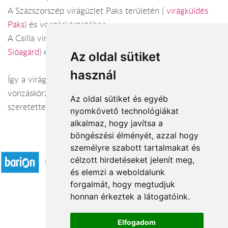
A Százszorszép virágüzlet Paks területén (
virágküldés
Paks
) és vonzáskörzetében.
A Csilla virág ajándék Sióagárd területén (
virágküldés
Sióagárd
) és vonzáskörzetében.
Az oldal sütiket
használ
Így a virágküldés Tolna megye városaiban és azok
vonzáskörzetében is gond nélkül megoldható. Várjuk
Az oldal sütiket és egyéb
szeretettel webáruházunkban!
nyomkövető technológiákat
alkalmaz, hogy javítsa a
böngészési élményét, azzal hogy
Elfogadott fizetési módok
személyre szabott tartalmakat és
célzott hirdetéseket jelenít meg,
és elemzi a weboldalunk
forgalmát, hogy megtudjuk
honnan érkeztek a látogatóink.
Á.SZ.F.
Elfogadom