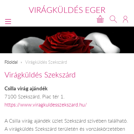
VIRÁGKÜLDÉS EGER
Főoldal
Virágküldés Szekszárd
Virágküldés Szekszárd
Csilla virág ajándék
7100 Szekszárd, Piac tér 1.
https://www.viragkuldesszekszard.hu/
A Csilla virág ajándék üzlet Szekszárd szívében található.
A virágküldés Szekszárd területén és vonzáskörzetében