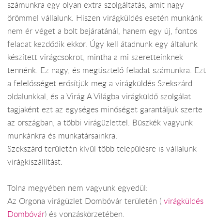
számunkra egy olyan extra szolgáltatás, amit nagy
örömmel vállalunk. Hiszen virágküldés esetén munkánk
nem ér véget a bolt bejáratánál, hanem egy új, fontos
feladat kezdődik ekkor. Úgy kell átadnunk egy általunk
készített virágcsokrot, mintha a mi szeretteinknek
tennénk. Ez nagy, és megtisztelő feladat számunkra. Ezt
a felelősséget erősítjük meg a virágküldés Szekszárd
oldalunkkal, és a Virág A Világba virágküldő szolgálat
tagjaként ezt az egységes minőséget garantáljuk szerte
az országban, a többi virágüzlettel. Büszkék vagyunk
munkánkra és munkatársainkra.
Szekszárd területén kívül több településre is vállalunk
virágkiszállítást.
Tolna megyében nem vagyunk egyedül:
Az Orgona virágüzlet Dombóvár területén (
virágküldés
Dombóvár
) és vonzáskörzetében.