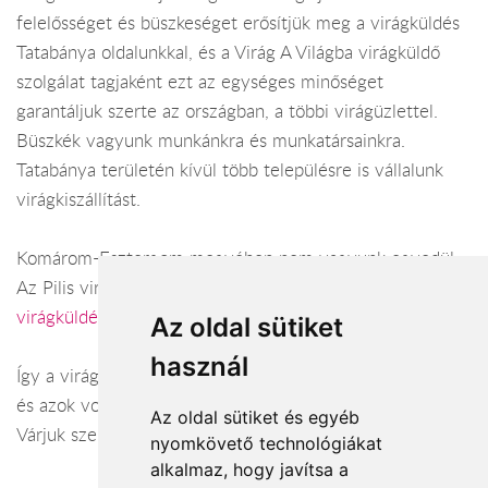
felelősséget és büszkeséget erősítjük meg a virágküldés
Tatabánya oldalunkkal, és a Virág A Világba virágküldő
szolgálat tagjaként ezt az egységes minőséget
garantáljuk szerte az országban, a többi virágüzlettel.
Büszkék vagyunk munkánkra és munkatársainkra.
Tatabánya területén kívül több településre is vállalunk
virágkiszállítást.
Komárom-Esztergom megyében nem vagyunk egyedül:
Az Pilis virága virágüzlet Esztergom területén (
virágküldés Esztergom
) és vonzáskörzetében.
Az oldal sütiket
használ
Így a virágküldés Komárom-Esztergom megye városaiban
és azok vonzáskörzetében is gond nélkül megoldható.
Az oldal sütiket és egyéb
Várjuk szeretettel webáruházunkban!
nyomkövető technológiákat
alkalmaz, hogy javítsa a