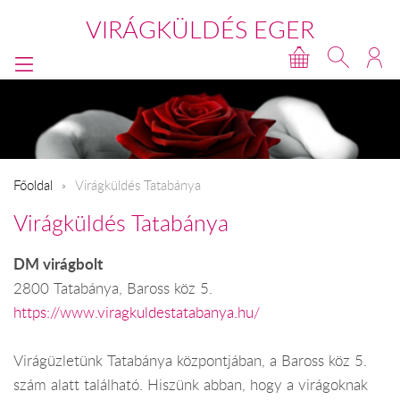
VIRÁGKÜLDÉS EGER
Főoldal
Virágküldés Tatabánya
Virágküldés Tatabánya
DM virágbolt
2800 Tatabánya, Baross köz 5.
https://www.viragkuldestatabanya.hu/
Virágüzletünk Tatabánya központjában, a Baross köz 5.
szám alatt található. Hiszünk abban, hogy a virágoknak