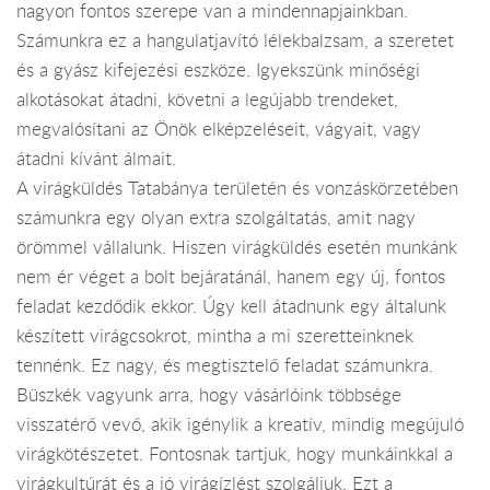
nagyon fontos szerepe van a mindennapjainkban.
Számunkra ez a hangulatjavító lélekbalzsam, a szeretet
és a gyász kifejezési eszköze. Igyekszünk minőségi
alkotásokat átadni, követni a legújabb trendeket,
megvalósítani az Önök elképzeléseit, vágyait, vagy
átadni kívánt álmait.
A virágküldés Tatabánya területén és vonzáskörzetében
számunkra egy olyan extra szolgáltatás, amit nagy
örömmel vállalunk. Hiszen virágküldés esetén munkánk
nem ér véget a bolt bejáratánál, hanem egy új, fontos
feladat kezdődik ekkor. Úgy kell átadnunk egy általunk
készített virágcsokrot, mintha a mi szeretteinknek
tennénk. Ez nagy, és megtisztelő feladat számunkra.
Büszkék vagyunk arra, hogy vásárlóink többsége
visszatérő vevő, akik igénylik a kreatív, mindig megújuló
virágkötészetet. Fontosnak tartjuk, hogy munkáinkkal a
virágkultúrát és a jó virágízlést szolgáljuk. Ezt a