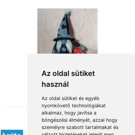
Az oldal sütiket
használ
from HUF18,360
Az oldal sütiket és egyéb
nyomkövető technológiákat
alkalmaz, hogy javítsa a
böngészési élményét, azzal hogy
Accepted payment methods
személyre szabott tartalmakat és
célzott hirdetéseket jelenít meg,