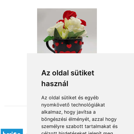
Az oldal sütiket
használ
from HUF11,360
Az oldal sütiket és egyéb
nyomkövető technológiákat
alkalmaz, hogy javítsa a
böngészési élményét, azzal hogy
Accepted payment methods
személyre szabott tartalmakat és
célzott hirdetéseket jelenít meg,