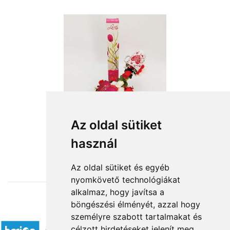
Az oldal sütiket
használ
from HUF14,400
Az oldal sütiket és egyéb
nyomkövető technológiákat
alkalmaz, hogy javítsa a
böngészési élményét, azzal hogy
Accepted payment methods
személyre szabott tartalmakat és
célzott hirdetéseket jelenít meg,