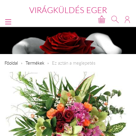
VIRÁGKÜLDÉS EGER
Főoldal
Termékek
Ez aztán a meglepetés