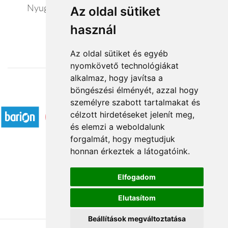
Nyugalom szigete - exkluzív ajándék csomag
Az oldal sütiket
használ
20 440 Ft-tól
Az oldal sütiket és egyéb
nyomkövető technológiákat
alkalmaz, hogy javítsa a
böngészési élményét, azzal hogy
Elfogadott fizetési módok
személyre szabott tartalmakat és
célzott hirdetéseket jelenít meg,
és elemzi a weboldalunk
forgalmát, hogy megtudjuk
honnan érkeztek a látogatóink.
Á.SZ.F.
Elfogadom
Impresszum
Elutasítom
Adatkezelési tájékoztató
Beállítások megváltoztatása