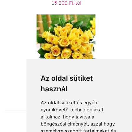
15 200 Ft-tól
25 szál sárga rózsa
Az oldal sütiket
használ
52 800 Ft-tól
Az oldal sütiket és egyéb
nyomkövető technológiákat
alkalmaz, hogy javítsa a
böngészési élményét, azzal hogy
Elfogadott fizetési módok
személyre szabott tartalmakat és