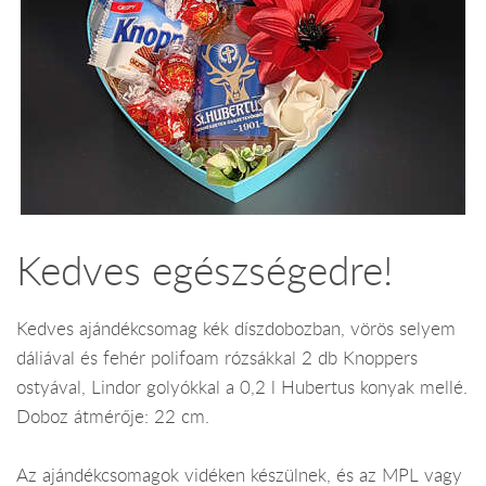
Kedves egészségedre!
Kedves ajándékcsomag kék díszdobozban, vörös selyem
dáliával és fehér polifoam rózsákkal 2 db Knoppers
ostyával, Lindor golyókkal a 0,2 l Hubertus konyak mellé.
Doboz átmérője: 22 cm.
Az ajándékcsomagok vidéken készülnek, és az MPL vagy