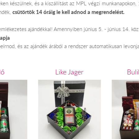
en készülnek, és a kiszállítást az MPL végzi munkanapokon, 
csütörtök 14 óráig le kell adnod a megrendelést.
ándék,
lékezetes ajándékkal! Amennyiben június 5. - június 14. kö
apja
beírnod, és az ajándék árából a rendszer automatikusan levon
dő
Like Jager
Buli