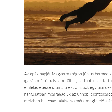
Az apák napját Magyarországon június harmadik
igazán méltó helyre kerülhet, ha fontosnak tar
emlékezetessé számára ezt a napot egy ajándékcs
hangulatban megragadjuk az ünnep jelentőségét.
melyben biztosan találsz számára megfelelő ajá