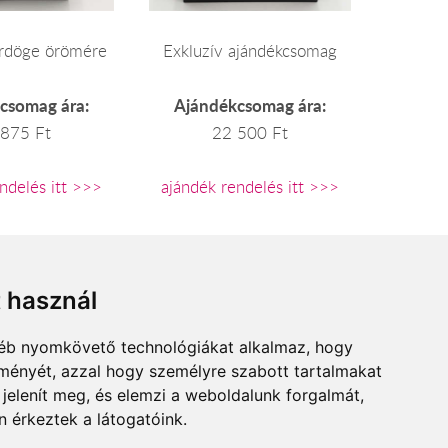
ördöge örömére
Exkluzív ajándékcsomag
csomag ára:
Ajándékcsomag ára:
 875 Ft
22 500 Ft
ndelés itt >>>
ajándék rendelés itt >>>
 is.
A csokrokat itt találod>>>
t használ
gyéb nyomkövető technológiákat alkalmaz, hogy
lményét, azzal hogy személyre szabott tartalmakat
 jelenít meg, és elemzi a weboldalunk forgalmát,
 érkeztek a látogatóink.