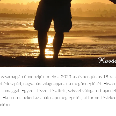
 vasárnapján ünnepeljük, mely a 2023-as évben június 18-ra 
tod édesapád, nagyapád világnapjának a megünneplését. Hiszen
omaggal. Egyedi, kézzel készített, szívvel válogatott ajándé
 Ha fontos neked az apák napi meglepetés, akkor ne késlekedj
ndékot.