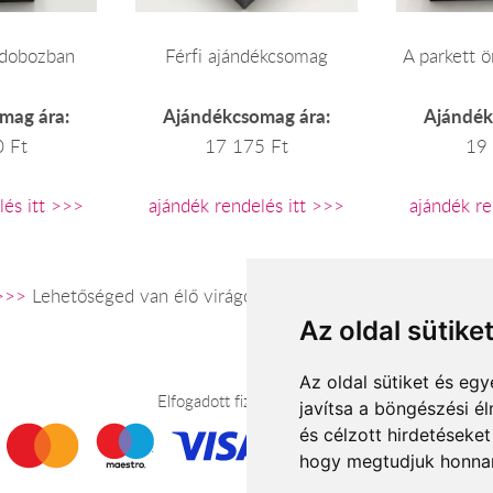
zdobozban
Férfi ajándékcsomag
A parkett 
mag ára:
Ajándékcsomag ára:
Ajándék
 Ft
17 175 Ft
19
lés itt >>>
ajándék rendelés itt >>>
ajándék re
>>>
Lehetőséged van élő virágokból készült csokor rendelésre
Az oldal sütike
Az oldal sütiket és e
Elfogadott fizetési módok
javítsa a böngészési é
és célzott hirdetéseket
hogy megtudjuk honnan