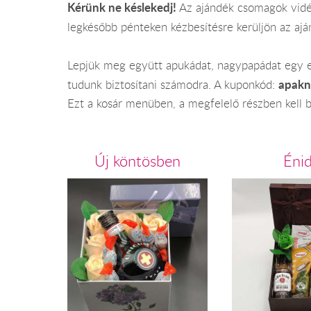
Kérünk ne késlekedj!
Az ajándék csomagok vidék
legkésőbb pénteken kézbesítésre kerüljön az aj
Lepjük meg együtt apukádat, nagypapádat egy em
apakn
tudunk biztosítani számodra. A kuponkód:
Ezt a kosár menüben, a megfelelő részben kell 
Új köntösben
Éni