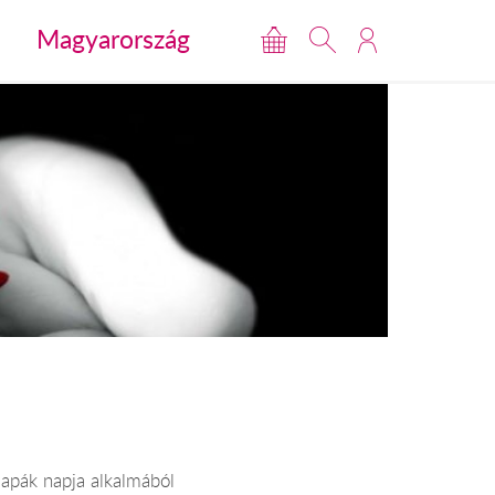
Magyarország
apák napja alkalmából