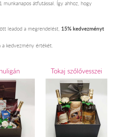
1 munkanapos átfutással. Így ahhoz, hogy
15% kedvezményt
zött leadod a megrendelést,
ja a kedvezmény értékét.
huligán
Tokaj szőlővesszei