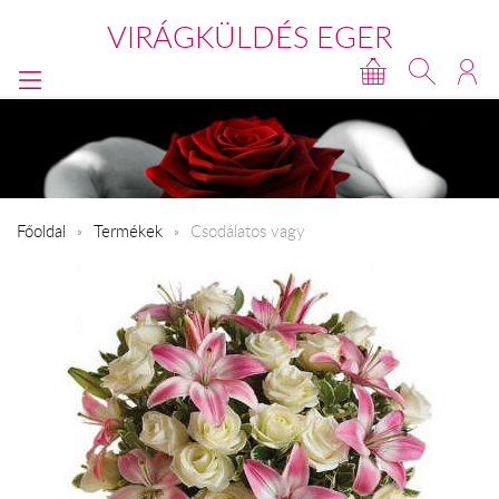
VIRÁGKÜLDÉS EGER
Főoldal
Termékek
Csodálatos vagy