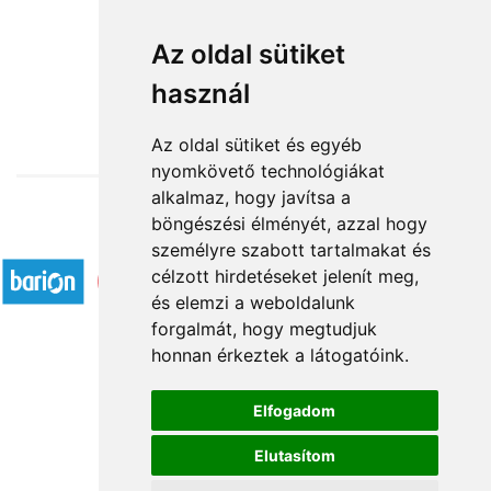
Be my Valentine
Az oldal sütiket
használ
38 640 Ft-tól
Az oldal sütiket és egyéb
nyomkövető technológiákat
alkalmaz, hogy javítsa a
böngészési élményét, azzal hogy
Elfogadott fizetési módok
személyre szabott tartalmakat és
célzott hirdetéseket jelenít meg,
és elemzi a weboldalunk
forgalmát, hogy megtudjuk
honnan érkeztek a látogatóink.
Á.SZ.F.
Elfogadom
Impresszum
Elutasítom
Adatkezelési tájékoztató