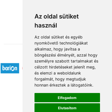
Eger Istennője
Az oldal sütiket
használ
19 680 Ft-tól
Az oldal sütiket és egyéb
nyomkövető technológiákat
alkalmaz, hogy javítsa a
böngészési élményét, azzal hogy
Elfogadott fizetési módok
személyre szabott tartalmakat és
célzott hirdetéseket jelenít meg,
és elemzi a weboldalunk
forgalmát, hogy megtudjuk
honnan érkeztek a látogatóink.
Á.SZ.F.
Elfogadom
Impresszum
Elutasítom
Adatkezelési tájékoztató