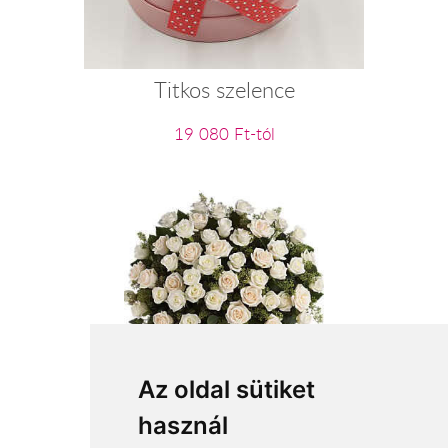
Titkos szelence
19 080 Ft-tól
Álomszép
Az oldal sütiket
használ
104 000 Ft-tól