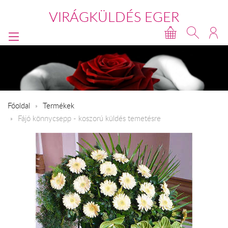
VIRÁGKÜLDÉS EGER
Főoldal
Termékek
Fájó könnycsepp - koszorú küldés temetésre