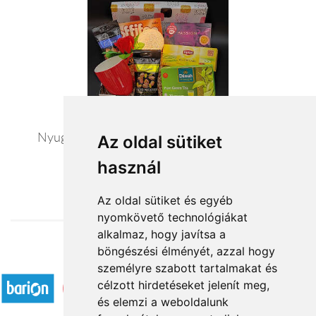
Nyugalom szigete - exkluzív ajándék csomag
Az oldal sütiket
használ
20 440 Ft-tól
Az oldal sütiket és egyéb
nyomkövető technológiákat
alkalmaz, hogy javítsa a
böngészési élményét, azzal hogy
Elfogadott fizetési módok
személyre szabott tartalmakat és
célzott hirdetéseket jelenít meg,
és elemzi a weboldalunk