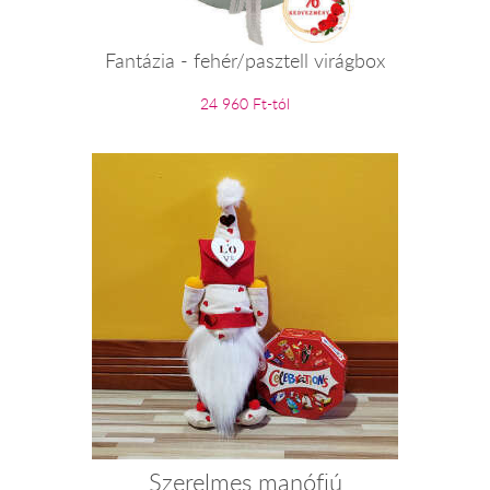
Fantázia - fehér/pasztell virágbox
24 960 Ft-tól
Szerelmes manófiú