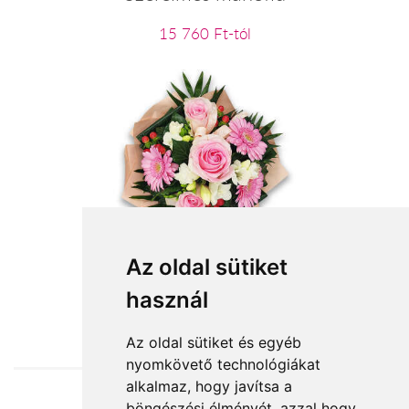
15 760 Ft-tól
Rózsaszín Harmónia
Az oldal sütiket
használ
23 060 Ft-tól
Az oldal sütiket és egyéb
nyomkövető technológiákat
alkalmaz, hogy javítsa a
böngészési élményét, azzal hogy