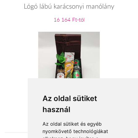
Lógó lábú karácsonyi manólány
16 164 Ft-tól
Énidő
Az oldal sütiket
használ
18 800 Ft-tól
Az oldal sütiket és egyéb
nyomkövető technológiákat