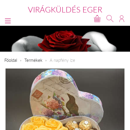
VIRÁGKÜLDÉS EGER
Főoldal
Termékek
A napfény íze