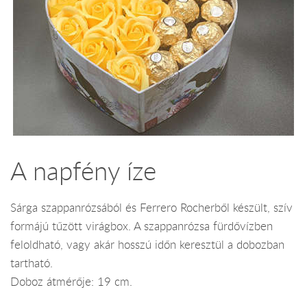
A napfény íze
Sárga szappanrózsából és Ferrero Rocherből készült, szív
formájú tűzött virágbox. A szappanrózsa fürdővízben
feloldható, vagy akár hosszú időn keresztül a dobozban
tartható.
Doboz átmérője: 19 cm.