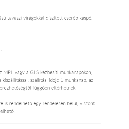
ú tavaszi virágokkal díszített cserép kaspó.
.
az MPL vagy a GLS kézbesíti munkanapokon,
szállítással, szállítási ideje 1 munkanap, az
zerezhetőségtől függően eltérhetnek.
e is rendelhető egy rendelésen belül, viszont
elhető.