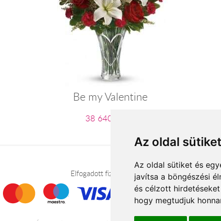
Be my Valentine
38 640 Ft-tól
Az oldal sütike
Az oldal sütiket és e
Elfogadott fizetési módok
javítsa a böngészési é
és célzott hirdetéseket
hogy megtudjuk honnan