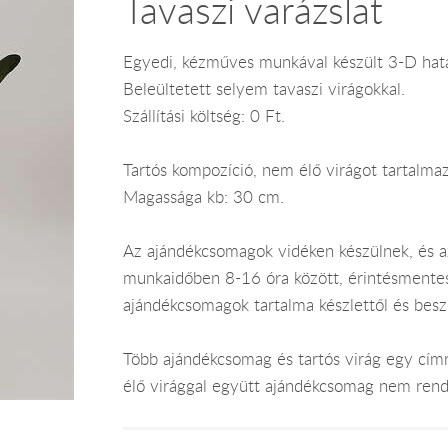
Tavaszi varázslat
Egyedi, kézműves munkával készült 3-D hatás
Beleültetett selyem tavaszi virágokkal.
Szállítási költség: 0 Ft.
Tartós kompozíció, nem élő virágot tartalmaz
Magassága kb: 30 cm.
Az ajándékcsomagok vidéken készülnek, és 
munkaidőben 8-16 óra között, érintésmentes ki
ajándékcsomagok tartalma készlettől és bes
Több ajándékcsomag és tartós virág egy címr
élő virággal együtt ajándékcsomag nem rend