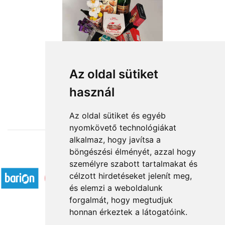
Boldog Születésnapot
Az oldal sütiket
használ
23 960 Ft-tól
Az oldal sütiket és egyéb
nyomkövető technológiákat
alkalmaz, hogy javítsa a
böngészési élményét, azzal hogy
Elfogadott fizetési módok
személyre szabott tartalmakat és
célzott hirdetéseket jelenít meg,
és elemzi a weboldalunk
forgalmát, hogy megtudjuk
honnan érkeztek a látogatóink.