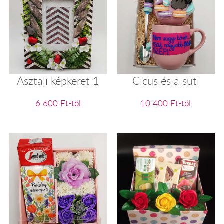
Asztali képkeret 1
Cicus és a süti
6 600 Ft-tól
10 400 Ft-tól