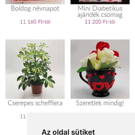
Boldog névnapot
Mini Diabetikus
ajándék csomag
11 160 Ft-tól
11 200 Ft-tól
Cserepes schefflera
Szeretlek mindig!
11 280 Ft-tól
11 360 Ft-tól
Az oldal sütiket