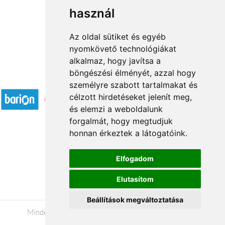
használ
1
2
3
...
22
23
→
Az oldal sütiket és egyéb
nyomkövető technológiákat
alkalmaz, hogy javítsa a
böngészési élményét, azzal hogy
Elfogadott fizetési módok
személyre szabott tartalmakat és
célzott hirdetéseket jelenít meg,
és elemzi a weboldalunk
forgalmát, hogy megtudjuk
honnan érkeztek a látogatóink.
Á.SZ.F.
Elfogadom
Impresszum
Elutasítom
Adatkezelési tájékoztató
Beállítások megváltoztatása
Minden jog fenntartva © 2026 |
+36 20 488-8362
|
www.viragkuldeseger.hu