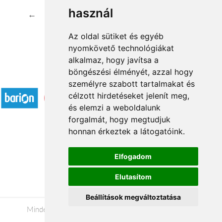
használ
←
1
2
3
4
5
...
33
34
→
Az oldal sütiket és egyéb
nyomkövető technológiákat
alkalmaz, hogy javítsa a
böngészési élményét, azzal hogy
Elfogadott fizetési módok
személyre szabott tartalmakat és
célzott hirdetéseket jelenít meg,
és elemzi a weboldalunk
forgalmát, hogy megtudjuk
honnan érkeztek a látogatóink.
Á.SZ.F.
Elfogadom
Impresszum
Elutasítom
Adatkezelési tájékoztató
Beállítások megváltoztatása
Minden jog fenntartva © 2026 |
+36 20 488-8362
|
www.viragkuldeseger.hu