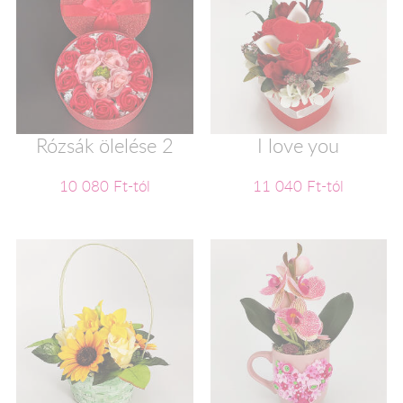
Rózsák ölelése 2
I love you
10 080 Ft-tól
11 040 Ft-tól