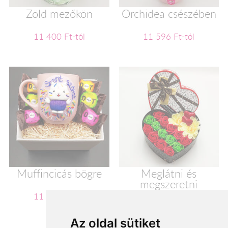
Zöld mezőkön
Orchidea csészében
11 400 Ft-tól
11 596 Ft-tól
Muffincicás bögre
Meglátni és
megszeretni
11 600 Ft-tól
11 720 Ft-tól
Az oldal sütiket