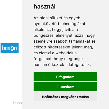
használ
1
2
→
Az oldal sütiket és egyéb
nyomkövető technológiákat
alkalmaz, hogy javítsa a
böngészési élményét, azzal hogy
Elfogadott fizetési módok
személyre szabott tartalmakat és
célzott hirdetéseket jelenít meg,
és elemzi a weboldalunk
forgalmát, hogy megtudjuk
honnan érkeztek a látogatóink.
Á.SZ.F.
Elfogadom
Impresszum
Elutasítom
Adatkezelési tájékoztató
Beállítások megváltoztatása
Minden jog fenntartva © 2026 |
+36 20 488-8362
|
www.viragkuldeseger.hu