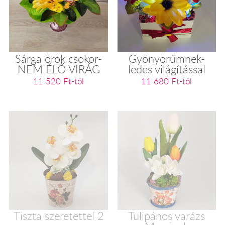
Sárga örök csokor-
Gyönyörűmnek-
NEM ÉLŐ VIRÁG
ledes világítással
11 520 Ft-tól
11 680 Ft-tól
Tiszta szeretettel 2
Tulipános varázs