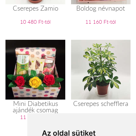
Cserepes Zamio
Boldog névnapot
10 480 Ft-tól
11 160 Ft-tól
Mini Diabetikus
Cserepes schefflera
ajándék csomag
11 200 Ft-tól
11 280 Ft-tól
Az oldal sütiket