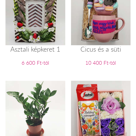
Asztali képkeret 1
Cicus és a süti
6 600 Ft-tól
10 400 Ft-tól