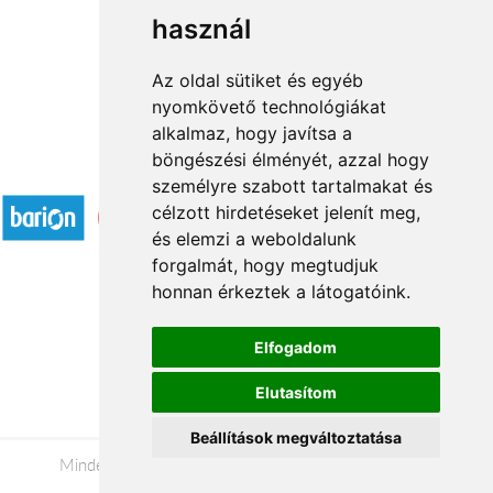
használ
1
2
3
...
33
34
→
Az oldal sütiket és egyéb
nyomkövető technológiákat
alkalmaz, hogy javítsa a
böngészési élményét, azzal hogy
Elfogadott fizetési módok
személyre szabott tartalmakat és
célzott hirdetéseket jelenít meg,
és elemzi a weboldalunk
forgalmát, hogy megtudjuk
honnan érkeztek a látogatóink.
Á.SZ.F.
Elfogadom
Impresszum
Elutasítom
Adatkezelési tájékoztató
Beállítások megváltoztatása
Minden jog fenntartva © 2026 |
+36 20 488-8362
|
www.viragkuldeseger.hu