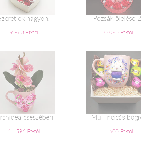
Szeretlek nagyon!
Rózsák ölelése 
9 960 Ft-tól
10 080 Ft-tól
rchidea csészében
Muffincicás bögr
11 596 Ft-tól
11 600 Ft-tól