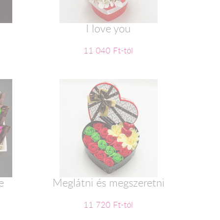
2
I love you
11 040 Ft-tól
e
Meglátni és megszeretni
11 720 Ft-tól