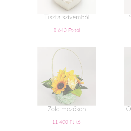
Tiszta szívemből
8 640 Ft-tól
Zöld mezőkön
O
11 400 Ft-tól