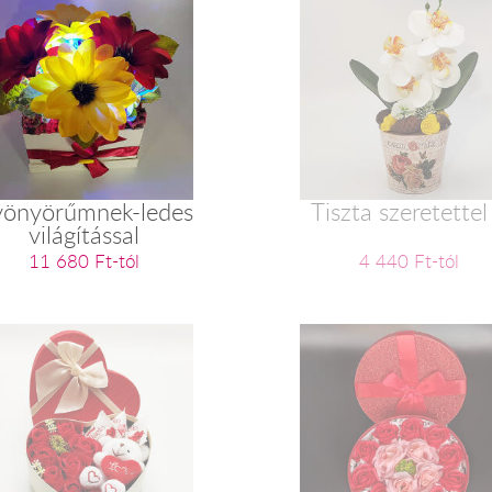
önyörűmnek-ledes
Tiszta szeretettel
világítással
11 680 Ft-tól
4 440 Ft-tól