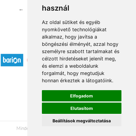
használ
←
1
2
...
31
32
33
34
→
Az oldal sütiket és egyéb
nyomkövető technológiákat
alkalmaz, hogy javítsa a
böngészési élményét, azzal hogy
Elfogadott fizetési módok
személyre szabott tartalmakat és
célzott hirdetéseket jelenít meg,
és elemzi a weboldalunk
forgalmát, hogy megtudjuk
honnan érkeztek a látogatóink.
Á.SZ.F.
Elfogadom
Impresszum
Elutasítom
Adatkezelési tájékoztató
Beállítások megváltoztatása
Minden jog fenntartva © 2026 |
+36 20 488-8362
|
www.viragkuldeseger.hu