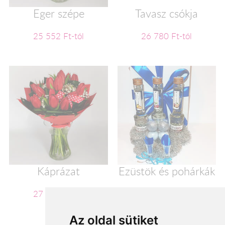
Eger szépe
Tavasz csókja
25 552 Ft-tól
26 780 Ft-tól
Káprázat
Ezüstök és pohárkák
27 152 Ft-tól
28 000 Ft-tól
Az oldal sütiket