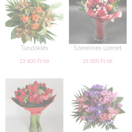
Tündöklés
Szerelmes üzenet
23 600 Ft-tól
25 000 Ft-tól