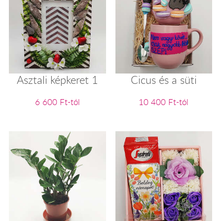
Asztali képkeret 1
Cicus és a süti
6 600 Ft-tól
10 400 Ft-tól