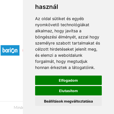
használ
1
2
3
...
33
34
→
Az oldal sütiket és egyéb
nyomkövető technológiákat
alkalmaz, hogy javítsa a
böngészési élményét, azzal hogy
Elfogadott fizetési módok
személyre szabott tartalmakat és
célzott hirdetéseket jelenít meg,
és elemzi a weboldalunk
forgalmát, hogy megtudjuk
honnan érkeztek a látogatóink.
Á.SZ.F.
Elfogadom
Impresszum
Elutasítom
Adatkezelési tájékoztató
Beállítások megváltoztatása
Minden jog fenntartva © 2026 |
+36 20 488-8362
|
www.viragkuldeseger.hu