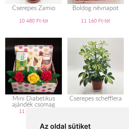
Cserepes Zamio
Boldog névnapot
10 480 Ft-tól
11 160 Ft-tól
Mini Diabetikus
Cserepes schefflera
ajándék csomag
11 200 Ft-tól
11 280 Ft-tól
Az oldal sütiket