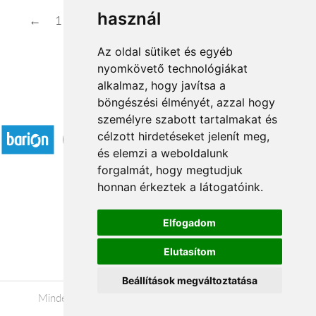
használ
←
1
2
3
4
5
6
...
33
34
→
Az oldal sütiket és egyéb
nyomkövető technológiákat
alkalmaz, hogy javítsa a
böngészési élményét, azzal hogy
Elfogadott fizetési módok
személyre szabott tartalmakat és
célzott hirdetéseket jelenít meg,
és elemzi a weboldalunk
forgalmát, hogy megtudjuk
honnan érkeztek a látogatóink.
Á.SZ.F.
Elfogadom
Impresszum
Elutasítom
Adatkezelési tájékoztató
Beállítások megváltoztatása
Minden jog fenntartva © 2026 |
+36 20 488-8362
|
www.viragkuldeseger.hu