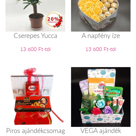
Cserepes Yucca
A napfény íze
13 600 Ft-tól
13 600 Ft-tól
Piros ajándékcsomag
VEGA ajándék