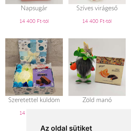
Napsugár
Szíves virágeső
14 400 Ft-tól
14 400 Ft-tól
Szeretettel küldöm
Zöld manó
14 640 Ft-tól
14 800 Ft-tól
Az oldal sütiket